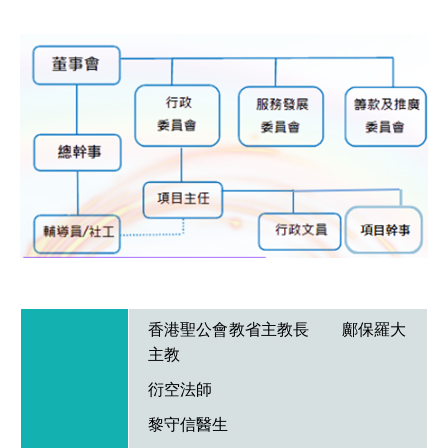
香港聖公會教省主教長 鄺保羅大
主教
衍空法師
黎守信醫生