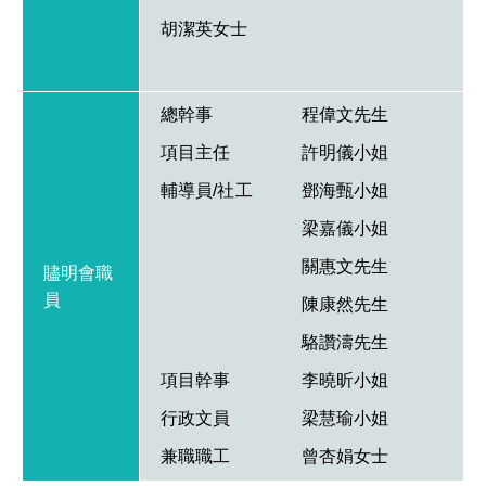
胡潔英女士
總幹事
程偉文先生
項目主任
許明儀小姐
輔導員/社工
鄧海甄小姐
梁嘉儀小姐
關惠文先生
贐明會職
員
陳康然先生
駱讚濤先生
項目幹事
李曉昕小姐
行政文員
梁慧瑜小姐
兼職職工
曾杏娟女士