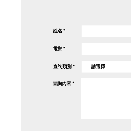
姓名 *
電郵 *
查詢類別 *
-- 請選擇 --
查詢內容 *