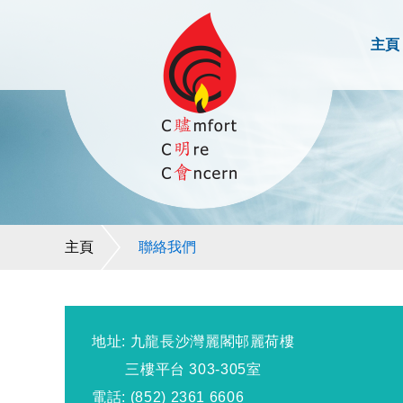
主頁
主頁
聯絡我們
地址: 九龍長沙灣麗閣邨
麗荷樓
三樓
平
台 303-305室
電話: (852) 2361 6606