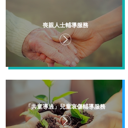
喪親人士輔導服務
「共童導過」兒童哀傷輔導服務