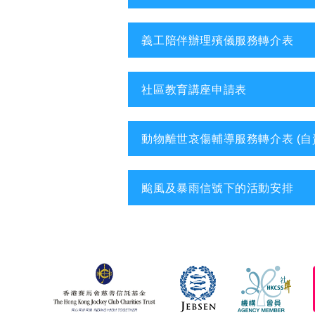
義工陪伴辦理殯儀服務轉介表
社區教育講座申請表
動物離世哀傷輔導服務轉介表 (自
颱風及暴雨信號下的活動安排