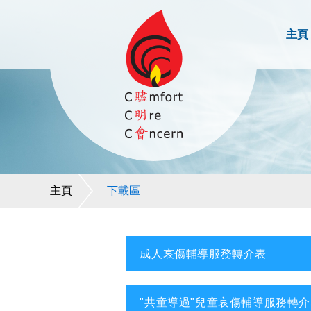
主頁
主頁
下載區
成人哀傷輔導服務轉介表
"共童導過"兒童哀傷輔導服務轉