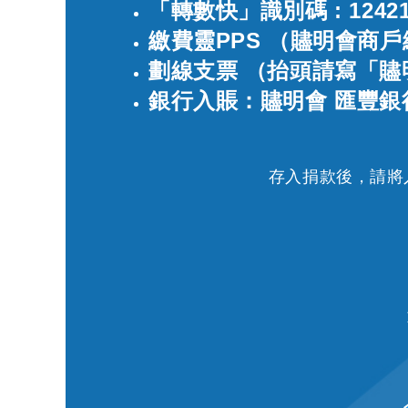
「轉數快」識別碼 : 12421
繳費靈PPS （贐明會商戶
劃線支票 （抬頭請寫「贐明會」 
銀行入賬：
贐明會 匯豐銀行賬
存入捐款後，請將