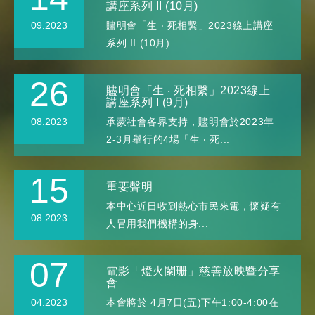
講座系列 II (10月)
09.2023
贐明會「生 ‧ 死相繫」2023線上講座
系列 II (10月) ...
26
贐明會「生 ‧ 死相繫」2023線上
講座系列 I (9月)
08.2023
承蒙社會各界支持，贐明會於2023年
2-3月舉行的4場「生 ‧ 死...
15
重要聲明
本中心近日收到熱心市民來電，懷疑有
08.2023
人冒用我們機構的身...
07
電影「燈火闌珊」慈善放映暨分享
會
04.2023
本會將於 4月7日(五)下午1:00-4:00在